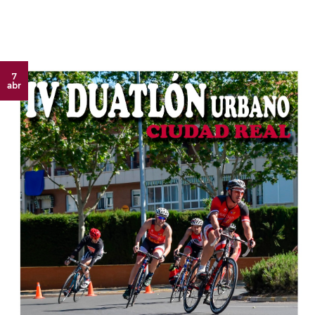
7
abr