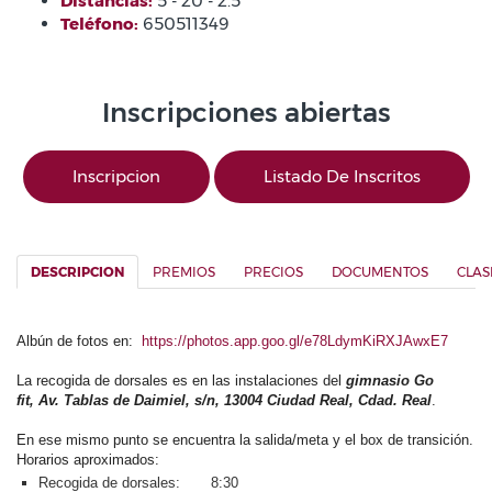
Distancias:
5 - 20 - 2.5
Teléfono:
650511349
Inscripciones abiertas
Inscripcion
Listado De Inscritos
DESCRIPCION
PREMIOS
PRECIOS
DOCUMENTOS
CLAS
Albún de fotos en:
https://photos.app.goo.gl/e78LdymKiRXJAwxE7
La recogida de dorsales es en las instalaciones del
gimnasio Go
fit,
Av. Tablas de Daimiel, s/n, 13004 Ciudad Real, Cdad. Real
.
En ese mismo punto se encuentra la salida/meta y el box de transición.
Horarios aproximados:
Recogida de dorsales: 8:30