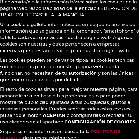
Bienvenida/o a la información básica sobre las cookies de la
página web responsabilidad de la entidad:FEDERACION DE
Política de Cookies
TRIATLON DE CASTILLA LA MANCHA.
Una cookie o galleta informática es un pequeño archivo de
información que se guarda en tu ordenador, “smartphone” o
Sustancias prohibidas
tableta cada vez que visitas nuestra página web. Algunas
cookies son nuestras y otras pertenecen a empresas
externas que prestan servicios para nuestra página web.
Contacto
Las cookies pueden ser de varios tipos: las cookies técnicas
son necesarias para que nuestra página web pueda
funcionar, no necesitan de tu autorización y son las únicas
que tenemos activadas por defecto.
¡Síguenos!
El resto de cookies sirven para mejorar nuestra página, para
personalizarla en base a tus preferencias, o para poder
mostrarte publicidad ajustada a tus búsquedas, gustos e
intereses personales. Puedes aceptar todas estas cookies
pulsando el botón
ACEPTAR
o configurarlas o rechazar su
uso clicando en el apartado
CONFIGURACIÓN DE COOKIES
.
Si quieres más información, consulta la
POLÍTICA DE
COOKIES
de nuestra página web.