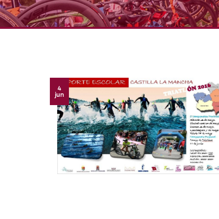
4
jun