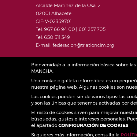
Alcalde Martínez de la Osa, 2
02001 Albacete
CIF: V-02359701
Tel. 967 66 94 00 | 601 257 705
Tel. 650 511 349
E-mail: federacion@triatlonclm.org
Bienvenida/o a la información básica sobre l
MANCHA.
Una cookie o galleta informática es un pequeñ
nuestra página web. Algunas cookies son nuest
Las cookies pueden ser de varios tipos: las co
y son las únicas que tenemos activadas por def
El resto de cookies sirven para mejorar nuestr
búsquedas, gustos e intereses personales. Pue
el apartado
CONFIGURACIÓN DE COOKIES
.
Si quieres más información, consulta la
POLÍT