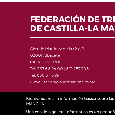
FEDERACIÓN DE TR
DE CASTILLA-LA M
Alcalde Martínez de la Osa, 2
02001 Albacete
CIF: V-02359701
Tel. 967 66 94 00 | 601 257 705
Tel. 650 511 349
E-mail: federacion@triatlonclm.org
Bienvenida/o a la información básica sobre l
MANCHA.
Una cookie o galleta informática es un pequeñ