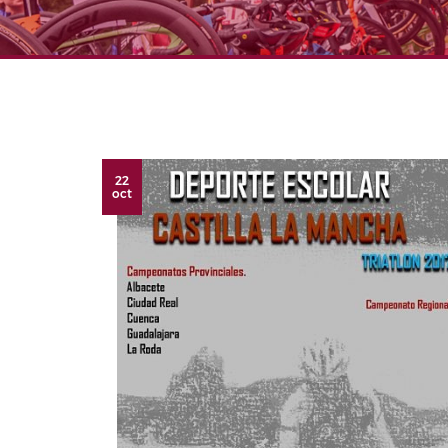
22
oct