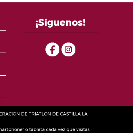
¡Síguenos!
:FEDERACION DE TRIATLON DE CASTILLA LA
artphone” o tableta cada vez que visitas